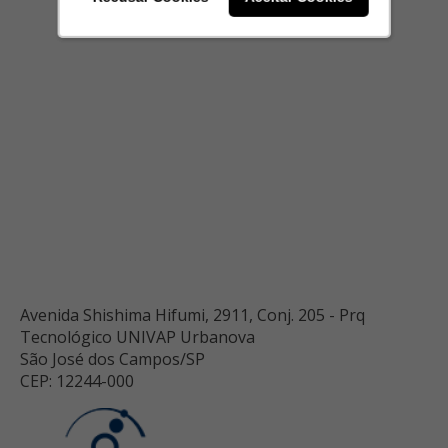
Avenida Shishima Hifumi, 2911, Conj. 205 - Prq
Tecnológico UNIVAP Urbanova
São José dos Campos/SP
CEP: 12244-000