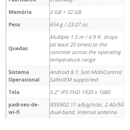
Memória
3 GB + 32 GB
Peso
654 g / 23.07 oz.
Multiple 1.5 m / 4.9 ft. drops
(at least 20 times) to the
Quedas
concrete across the operating
temperature range
Sistema
Android 8.1; Soti MobiControl,
Operacional
SafeUEM supported
Tela
5.2'' IPS FHD 1920 x 1080
padroes-de-
IEEE802.11 a/b/g/n/ac, 2.4G/5G
wi-fi
dual-band, internal antenna