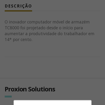
DESCRIÇÃO
O inovador computador móvel de armazém
TC8000 foi projetado desde o início para
aumentar a produtividade do trabalhador em
14* por cento.
Proxion Solutions