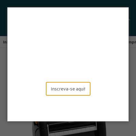
Início
Impressoras Térmicas
Impressoras Portáteis
Impr
Inscreva-se aqui!