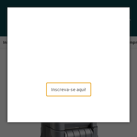
Início
Impressoras Térmicas
Impressoras Portáteis
Impr
Inscreva-se aqui!