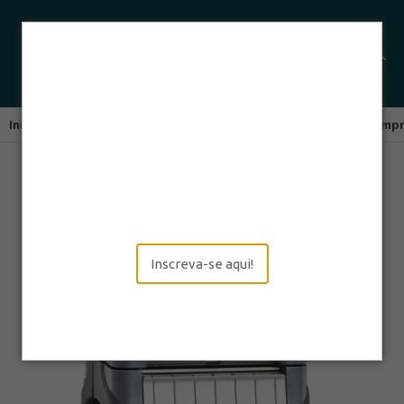
Início
Impressoras Térmicas
Impressoras Portáteis
Impr
Inscreva-se aqui!