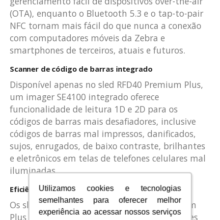
gerenciamento fácil de dispositivos over-the-air
(OTA), enquanto o Bluetooth 5.3 e o tap-to-pair
NFC tornam mais fácil do que nunca a conexão
com computadores móveis da Zebra e
smartphones de terceiros, atuais e futuros.
Scanner de código de barras integrado
Disponível apenas no sled RFD40 Premium Plus,
um imager SE4100 integrado oferece
funcionalidade de leitura 1D e 2D para os
códigos de barras mais desafiadores, inclusive
códigos de barras mal impressos, danificados,
sujos, enrugados, de baixo contraste, brilhantes
e eletrônicos em telas de telefones celulares mal
iluminadas.
Eficiência inigualável
Utilizamos cookies e tecnologias
Utilizamos cookies e tecnologias
semelhantes para oferecer melhor
semelhantes para oferecer melhor
Os sleds RFD40 UHF RFID Premium e Premium
experiência ao acessar nossos serviços
experiência ao acessar nossos serviços
Plus superam o desempenho dos concorrentes