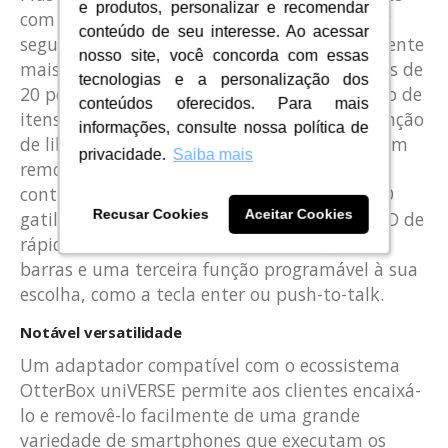
e produtos, personalizar e recomendar
e produtos, personalizar e recomendar
com a leitura de mais de 1.300 etiquetas por
conteúdo de seu interesse. Ao acessar
conteúdo de seu interesse. Ao acessar
segundo (até 30% mais rápido que o concorrente
nosso site, você concorda com essas
nosso site, você concorda com essas
mais próximo), um alcance de leitura de mais de
tecnologias e a personalização dos
tecnologias e a personalização dos
20 pés e um modo ultrapreciso de localização de
conteúdos oferecidos. Para mais
conteúdos oferecidos. Para mais
itens. Com uma bateria de 7.000 mAh e a função
informações, consulte nossa política de
informações, consulte nossa política de
de liberação rápida que pode ser acessada sem
privacidade.
privacidade.
Saiba mais
Saiba mais
remover o computador móvel, ele pode
continuar funcionando ininterruptamente. O
Recusar Cookies
Recusar Cookies
Aceitar Cookies
Aceitar Cookies
gatilho de três funções associa leitura de RFID de
rápido acesso, escaneamento de código de
barras e uma terceira função programável à sua
escolha, como a tecla enter ou push-to-talk.
Notável versatilidade
Um adaptador compatível com o ecossistema
OtterBox uniVERSE permite aos clientes encaixá-
lo e removê-lo facilmente de uma grande
variedade de smartphones que executam os