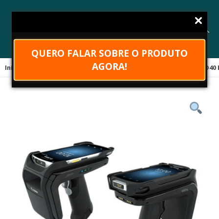
QUERO FALAR SOBRE O PRODUTO
AGORA!
Início
Equipamentos RFID
Sleds RFID
SLEDS Zebra RFD40