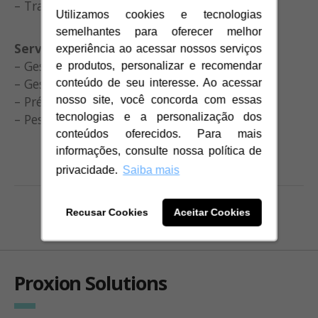
– Transação EDI
Utilizamos cookies e tecnologias
Utilizamos cookies e tecnologias
semelhantes para oferecer melhor
semelhantes para oferecer melhor
Serviço de campo
experiência ao acessar nossos serviços
experiência ao acessar nossos serviços
– Gestão de entregas / DSD
e produtos, personalizar e recomendar
e produtos, personalizar e recomendar
– Gestão de relacionamento com o cliente
conteúdo de seu interesse. Ao acessar
conteúdo de seu interesse. Ao acessar
– Pré-vendas/Gestão de pedidos
nosso site, você concorda com essas
nosso site, você concorda com essas
– Pesquisa
tecnologias e a personalização dos
tecnologias e a personalização dos
conteúdos oferecidos. Para mais
conteúdos oferecidos. Para mais
informações, consulte nossa política de
informações, consulte nossa política de
privacidade.
privacidade.
Saiba mais
Saiba mais
Recusar Cookies
Recusar Cookies
Aceitar Cookies
Aceitar Cookies
Proxion Solutions