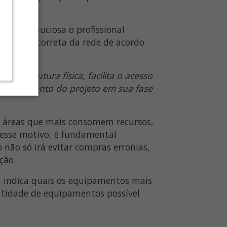
ção.
lise minuciosa o profissional
tribuição correta da rede de acordo
raestrutura física, facilita o acesso
erenciamento do projeto em sua fase
s áreas que mais consomem recursos,
 esse motivo, é fundamental
não só irá evitar compras erronias,
ção.
da indica quais os equipamentos mais
ntidade de equipamentos possível