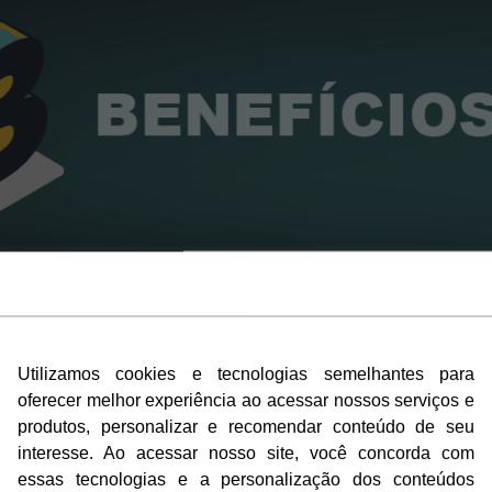
e como para corrigir possíveis problemas em uma r
Utilizamos cookies e tecnologias semelhantes para
Utilizamos cookies e tecnologias semelhantes para
to de redes wireless é algo complexo, mesmo empresas
oferecer melhor experiência ao acessar nossos serviços e
oferecer melhor experiência ao acessar nossos serviços e
ruturas e pontos de conexão, sem um mapeamento ade
produtos, personalizar e recomendar conteúdo de seu
produtos, personalizar e recomendar conteúdo de seu
interesse. Ao acessar nosso site, você concorda com
interesse. Ao acessar nosso site, você concorda com
eless terá a cobertura e performance necessárias para
essas tecnologias e a personalização dos conteúdos
essas tecnologias e a personalização dos conteúdos