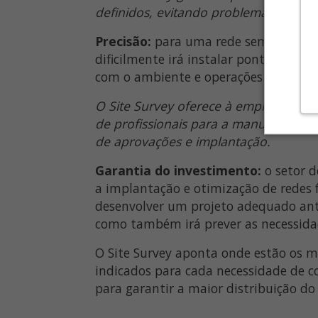
definidos, evitando problemas operaci
Precisão:
para uma rede sem fio de al
dificilmente irá instalar pontos de co
com o ambiente e operações.
O Site Survey oferece à empresa um pro
de profissionais para a manutenção 
de aprovações e implantação.
Garantia do investimento:
o setor d
a implantação e otimização de redes 
desenvolver um projeto adequado ante
como também irá prever as necessida
O Site Survey aponta onde estão os m
indicados para cada necessidade de c
para garantir a maior distribuição do 