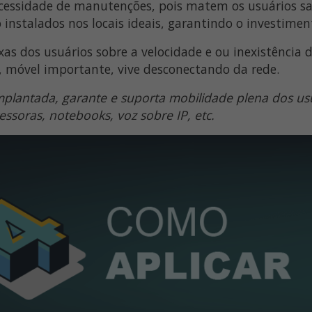
ssidade de manutenções, pois matem os usuários sati
nstalados nos locais ideais, garantindo o investiment
as dos usuários sobre a velocidade e ou inexistência
, móvel importante, vive desconectando da rede.
plantada, garante e suporta mobilidade plena dos us
ressoras, notebooks, voz sobre IP, etc.