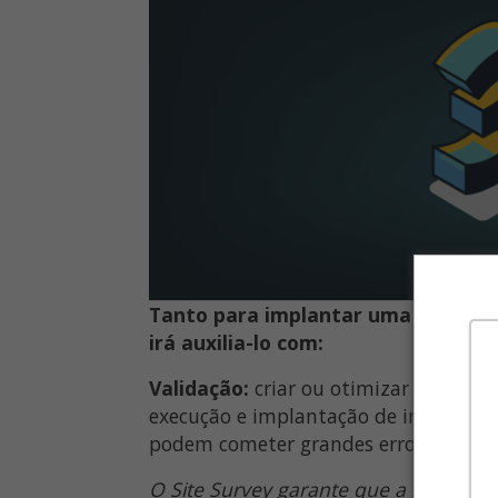
Tanto para implantar uma nova red
irá auxilia-lo com:
Validação:
criar ou otimizar um proje
execução e implantação de infraest
podem cometer grandes erros.
O Site Survey garante que a rede wir