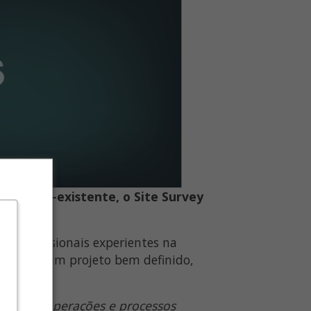
ede pré-existente, o Site Survey
 e profissionais experientes na
quado e um projeto bem definido,
 atender operações e processos