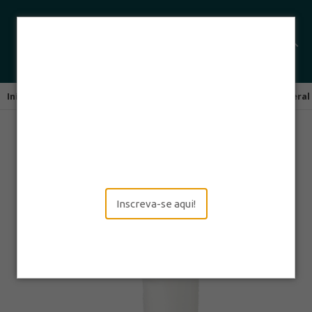
Início
Leitores de Códigos de Barras
Scanners de Uso Geral
Inscreva-se aqui!